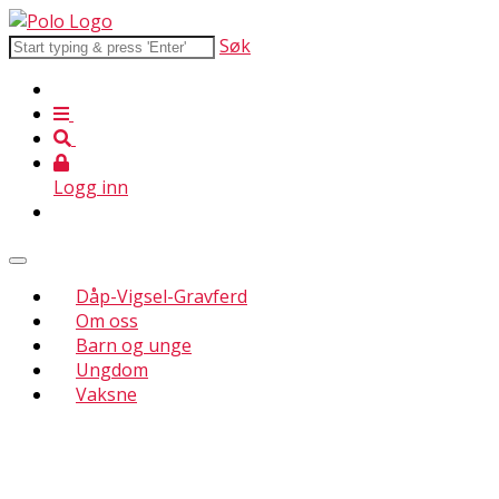
Søk
Logg inn
Dåp-Vigsel-Gravferd
Om oss
Barn og unge
Ungdom
Vaksne