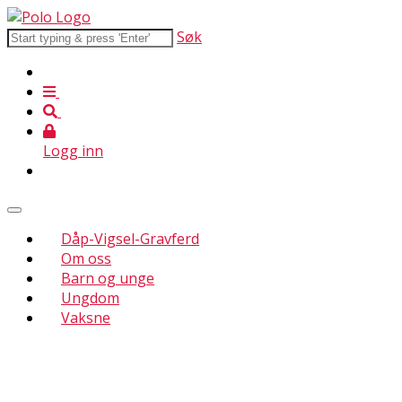
Søk
Logg inn
Dåp-Vigsel-Gravferd
Om oss
Barn og unge
Ungdom
Vaksne